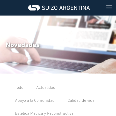
Novedades
Todo
Actualidad
Apoyo a la Comunidad
Calidad de vida
Estética Médica y Reconstructiva