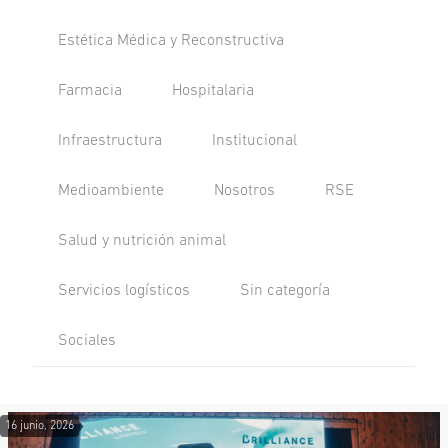
Estética Médica y Reconstructiva
Farmacia
Hospitalaria
Infraestructura
Institucional
Medioambiente
Nosotros
RSE
Salud y nutrición animal
Servicios logísticos
Sin categoría
Sociales
16 junio, 2026