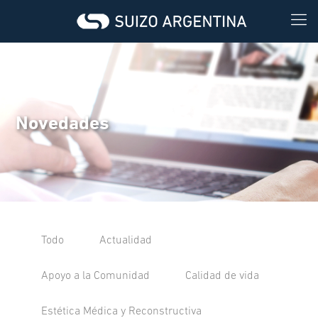
Novedades
Todo
Actualidad
Apoyo a la Comunidad
Calidad de vida
Estética Médica y Reconstructiva