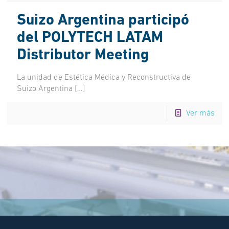
Suizo Argentina participó
del POLYTECH LATAM
Distributor Meeting
La unidad de Estética Médica y Reconstructiva de
Suizo Argentina
[…]
Ver más