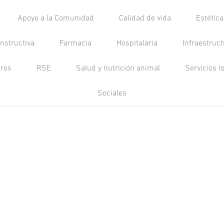
Apoyo a la Comunidad
Calidad de vida
Estétic
nstructiva
Farmacia
Hospitalaria
Infraestruc
tros
RSE
Salud y nutrición animal
Servicios l
Sociales