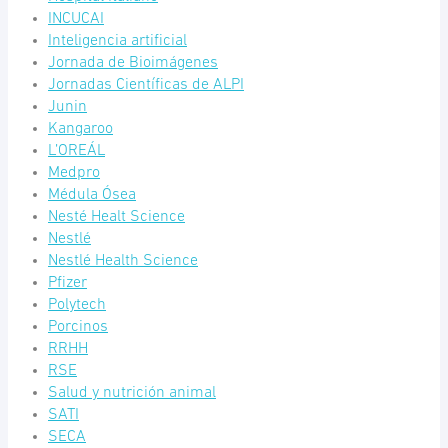
INCUCAI
Inteligencia artificial
Jornada de Bioimágenes
Jornadas Científicas de ALPI
Junin
Kangaroo
L’OREÁL
Medpro
Médula Ósea
Nesté Healt Science
Nestlé
Nestlé Health Science
Pfizer
Polytech
Porcinos
RRHH
RSE
Salud y nutrición animal
SATI
SECA