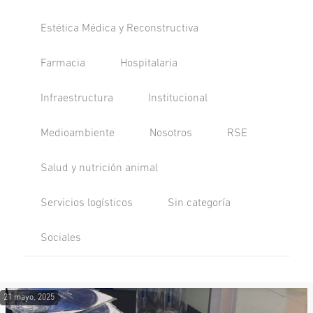
Estética Médica y Reconstructiva
Farmacia
Hospitalaria
Infraestructura
Institucional
Medioambiente
Nosotros
RSE
Salud y nutrición animal
Servicios logísticos
Sin categoría
Sociales
21 mayo, 2025