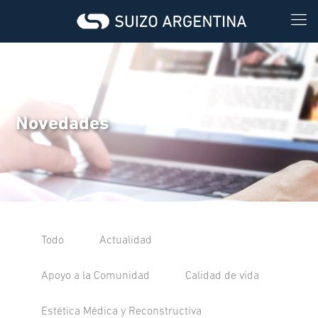
Novedades
Todo
Actualidad
Apoyo a la Comunidad
Calidad de vida
Estética Médica y Reconstructiva